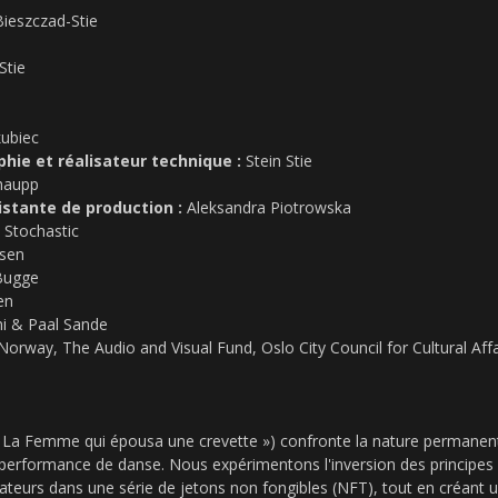
Bieszczad-Stie
Stie
kubiec
hie et réalisateur technique :
Stein Stie
haupp
istante de production :
Aleksandra Piotrowska
 Stochastic
sen
Bugge
en
i & Paal Sande
Norway, The Audio and Visual Fund, Oslo City Council for Cultural Affa
La Femme qui épousa une crevette ») confronte la nature permanent
performance de danse. Nous expérimentons l'inversion des principes
urs dans une série de jetons non fongibles (NFT), tout en créant un