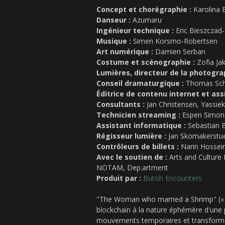
Concept et chorégraphie :
Karolina 
Danseur :
Azumaru
Ingénieur technique :
Eric Bieszczad-
Musique :
Simen Korsmo-Robertsen
Art numérique :
Damien Serban
Costume et scénographie :
Zofia Ja
Lumières, directeur de la photograp
Conseil dramaturgique :
Thomas Sc
Éditrice de contenu internet et ass
Consultants :
Jan Christensen, Yassiek
Technicien streaming :
Espen Simon
Assistant informatique :
Sebastian 
Régisseur lumière :
Jan Skomakerstu
Contrôleurs de billets :
Narin Hossein
Avec le soutien de :
Arts and Culture 
NOTAM, Dep.artment
Produit par :
Butoh Encounters
"The Woman who married a Shrimp" (« 
blockchain à la nature éphémère d'une 
mouvements temporaires et transformate